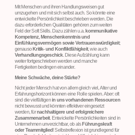
Mit Menschen und ihren Handlungsweisen gut
umzugehen und mit sich selbst auch. So könnte eine
entwickelte Persönlichkeit beschrieben werden. Die
dazu erforderlichen Qualitäten gehören zum weiten
Feld der Soft Skills. Dazu zählen u.a.
kommunikative
Kompetenz, Menschenkenntnis und
Einfühlungsvermögen sowie Vertrauenswürdigkeit
;
genauso
Kritik- und Konfliktfähigkeit
, wie auch
Verhandlungsgeschick
. Diese Aufzählung kann
weiter fortgeschrieben werden und manche
Fertigkeiten bedingen einander.
Meine Schwäche, deine Stärke?
Nicht jeder Mensch hat von allem gleich viel, Alter und
Erfahrungshorizont können eine Rolle spielen. Aber: oft
sind die vielfältigen
in uns vorhandenen Ressourcen
nicht bewusst und könnten effektiver eingesetzt
werden, für
nachhaltigere und erfolgreichere
Zusammenarbeit
. Entwickelte Persönlichkeiten sind in
Unternehmen unverzichtbar, ob als
Führungskraft
oder Teammitglied
! Selbstreflexion ist grundlegend für